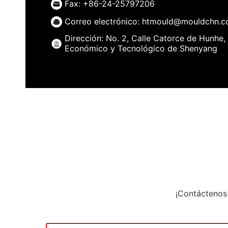
Fax: +86-24-25797206
Correo electrónico: htmould@mouldchn.
Dirección: No. 2, Calle Catorce de Hunhe,
Económico y Tecnológico de Shenyang
¡Contáctenos 