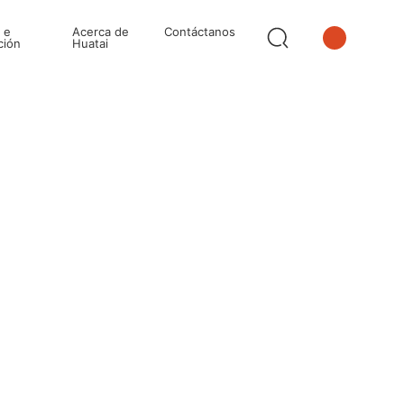
 e
Acerca de
Contáctanos
ción
Huatai
中文
English
日本語
한국어
Español
Deutsch