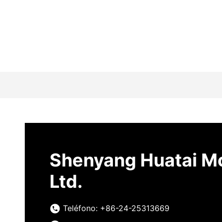
Contáctanos
Shenyang Huatai Mo
Ltd.
Teléfono: +86-24-25313669